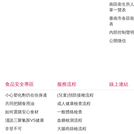
南區衛生所
掌一覽表
臺南市各區
表
內部控制聲
公開徵信
食品安全專區
服務流程
線上連結
小心塑化劑仍在你身邊
(兒童)預防接種流程
共同把關食用油
成人健康檢查流程
如何選購安心食材
一般體格檢查
淺談三聚氰胺VS健康
血糖檢測流程
非登不可
大腸癌篩檢流程