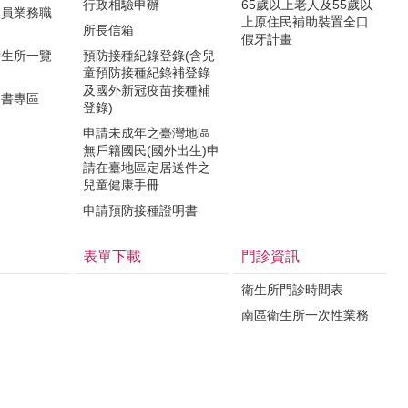
行政相驗申辦
65歲以上老人及55歲以
人員業務職
上原住民補助裝置全口
所長信箱
假牙計畫
衛生所一覽
預防接種紀錄登錄(含兒
童預防接種紀錄補登錄
及國外新冠疫苗接種補
明書專區
登錄)
申請未成年之臺灣地區
無戶籍國民(國外出生)申
請在臺地區定居送件之
兒童健康手冊
申請預防接種證明書
表單下載
門診資訊
衛生所門診時間表
南區衛生所一次性業務