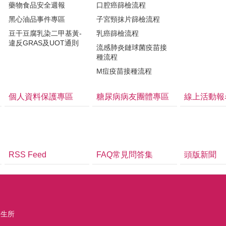
藥物食品安全週報
口腔癌篩檢流程
黑心油品事件專區
子宮頸抹片篩檢流程
豆干豆腐乳染二甲基黃-
乳癌篩檢流程
違反GRAS及UOT通則
流感肺炎鏈球菌疫苗接
種流程
M痘疫苗接種流程
個人資料保護專區
糖尿病病友團體專區
線上活動報
RSS Feed
FAQ常見問答集
頭版新聞
衛生所