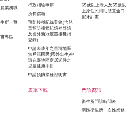
行政相驗申辦
65歲以上老人及55歲以
人員業務職
上原住民補助裝置全口
所長信箱
假牙計畫
衛生所一覽
預防接種紀錄登錄(含兒
童預防接種紀錄補登錄
及國外新冠疫苗接種補
明書專區
登錄)
申請未成年之臺灣地區
無戶籍國民(國外出生)申
請在臺地區定居送件之
兒童健康手冊
申請預防接種證明書
表單下載
門診資訊
衛生所門診時間表
南區衛生所一次性業務