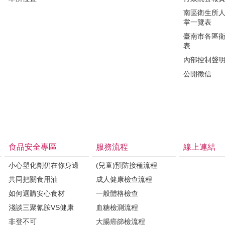
南區衛生所
掌一覽表
臺南市各區
表
內部控制聲
公開徵信
食品安全專區
服務流程
線上連結
小心塑化劑仍在你身邊
(兒童)預防接種流程
共同把關食用油
成人健康檢查流程
如何選購安心食材
一般體格檢查
淺談三聚氰胺VS健康
血糖檢測流程
非登不可
大腸癌篩檢流程