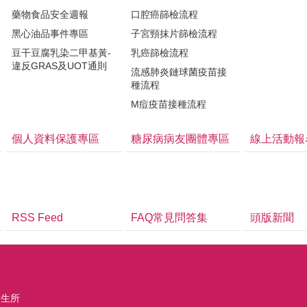
藥物食品安全週報
口腔癌篩檢流程
黑心油品事件專區
子宮頸抹片篩檢流程
豆干豆腐乳染二甲基黃-
乳癌篩檢流程
違反GRAS及UOT通則
流感肺炎鏈球菌疫苗接
種流程
M痘疫苗接種流程
個人資料保護專區
糖尿病病友團體專區
線上活動報
RSS Feed
FAQ常見問答集
頭版新聞
衛生所