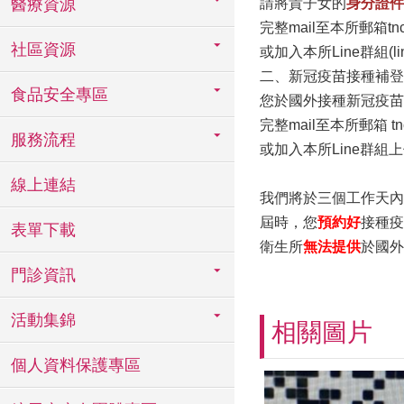
醫療資源
請將貴子女的
身分證件
完整mail至本所郵箱tncso
社區資源
或加入本所Line群組(lin
二、新冠疫苗接種補登
食品安全專區
您於國外接種新冠疫苗
完整mail至本所郵箱 tncso
服務流程
或
加入本所Line群組上傳資
線上連結
我們將於三個工作天內
屆時，您
預約好
接種疫
表單下載
衛生所
無法提供
於國外
門診資訊
活動集錦
相關圖片
個人資料保護專區