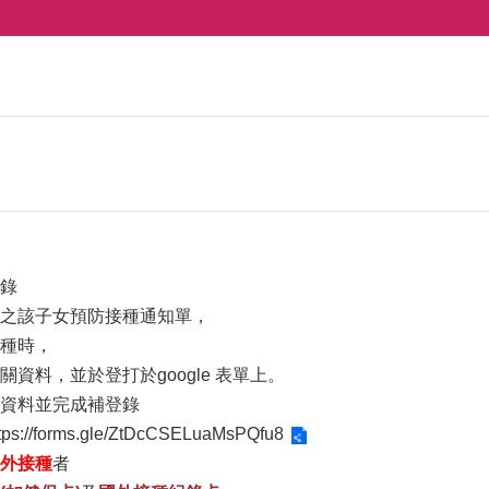
錄
之該子女預防接種通知單，
種時，
資料，並於登打於google 表單上。
資料並完成補登錄
tps://forms.gle/ZtDcCSELuaMsPQfu8
外接種
者