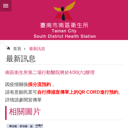
跳到主要內容區塊
:::
:::
首頁
最新訊息
最新訊息
南區衛生所第二場行動醫院將於4/30(六)辦理
因疫情關係
採分流預約
，
請有意願民眾可
自行掃描宣傳單上的QR CORD進行預約
。
詳情請參閱宣傳單
相關圖片