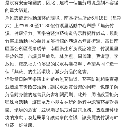
是沒有安全範圍的，因此，建構一個無菸環境是刻不容緩
的重大議題。
為維護健康推動無菸的環境，南區衛生所於6月18日（星期
六）上午09:30至11:30假竹溪里活動中心舉辦「無菸竹
溪、健康活力」音樂會暨無菸街道告示牌揭牌儀式，規劃
竹溪里活動中心至月見溪行館的巷道為無菸街道。當日南
區區公所區長蕭琇華、南區衛生所所長謝雅雯、竹溪里里
長曾銘澤、市議員呂維胤、林美燕、周麗津、蔡淑惠、李
啟維、盧崑福與竹溪里的民眾共襄盛舉，希望共同打造一
個「無菸」的生活環境，減少菸品的危害。
活動當日除音樂演出外還有無菸街道、菸害防制相關宣導
並透過有獎徵答活動，讓民眾欣賞音樂的同時，也能了解
菸品對身體的危害及菸害相關罰則。此外，周邊設置拒菸
彈珠台活動，讓民眾及小朋友在玩的過程中認識菸品對身
體、環境的危害，並現場提供戒菸諮詢服務。透過無菸環
境的推動，喚起民眾守護健康的意識，讓美麗的竹溪河畔
無菸、好健康。