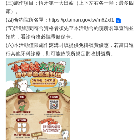
(三)施作項目：恆牙第一大臼齒（上下左右各一顆；最多四
顆）。
(四)合約院所名單：
https://p.tainan.gov.tw/m6ZxI1
(五)活動期間符合資格者須先至本活動合約院所名單查詢並
預約，看診時務必攜帶健保卡。
(六)本活動僅限施作窩溝封填提供免掛號費優惠，若當日進
行其他牙科診療，則可能依院所規定酌收掛號費。