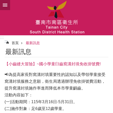
跳到主要內容區塊
:::
:::
首頁
最新訊息
最新訊息
【小齒縫大冒險】~國小學童臼齒窩溝封填免收掛號費!
📢為提高家長對窩溝封填重要性的認知以及帶領學童接受
窩溝封填服務之意願，衛生局透過辦理免收掛號費活動，
提升窩溝封填施作率進而降低本市學童齲齒。
活動內容如下：
(一)活動期間：115年3月16日-5月31日。
(二)施作對象：足6歲至12歲學童。