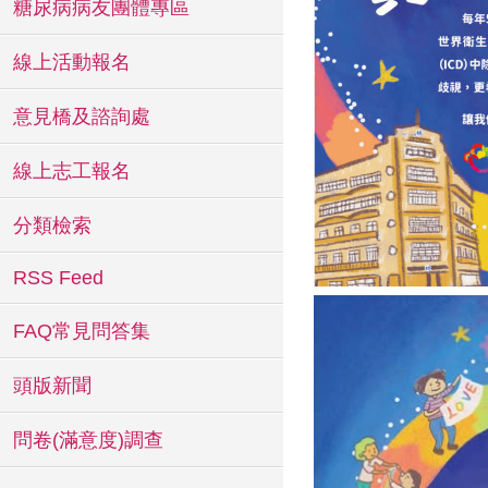
糖尿病病友團體專區
線上活動報名
意見橋及諮詢處
線上志工報名
分類檢索
RSS Feed
FAQ常見問答集
頭版新聞
問卷(滿意度)調查