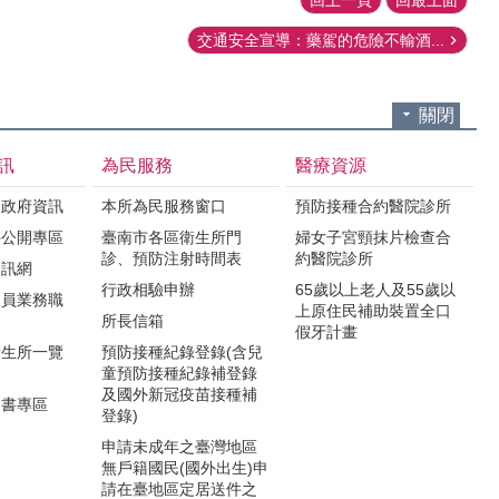
交通安全宣導：藥駕的危險不輸酒...
關閉
訊
為民服務
醫療資源
之政府資訊
本所為民服務窗口
預防接種合約醫院診所
件公開專區
臺南市各區衛生所門
婦女子宮頸抹片檢查合
診、預防注射時間表
約醫院診所
資訊網
行政相驗申辦
65歲以上老人及55歲以
人員業務職
上原住民補助裝置全口
所長信箱
假牙計畫
衛生所一覽
預防接種紀錄登錄(含兒
童預防接種紀錄補登錄
及國外新冠疫苗接種補
明書專區
登錄)
申請未成年之臺灣地區
無戶籍國民(國外出生)申
請在臺地區定居送件之