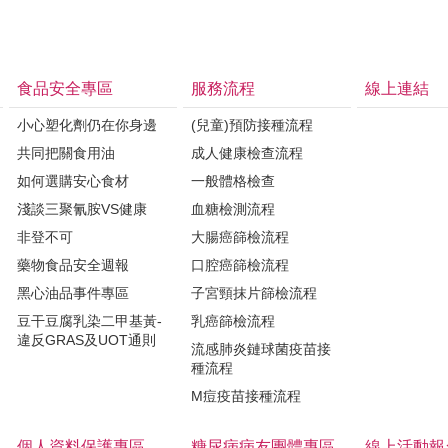
食品安全專區
服務流程
線上連結
小心塑化劑仍在你身邊
(兒童)預防接種流程
共同把關食用油
成人健康檢查流程
如何選購安心食材
一般體格檢查
淺談三聚氰胺VS健康
血糖檢測流程
非登不可
大腸癌篩檢流程
藥物食品安全週報
口腔癌篩檢流程
黑心油品事件專區
子宮頸抹片篩檢流程
豆干豆腐乳染二甲基黃-
乳癌篩檢流程
違反GRAS及UOT通則
流感肺炎鏈球菌疫苗接
種流程
M痘疫苗接種流程
個人資料保護專區
糖尿病病友團體專區
線上活動報