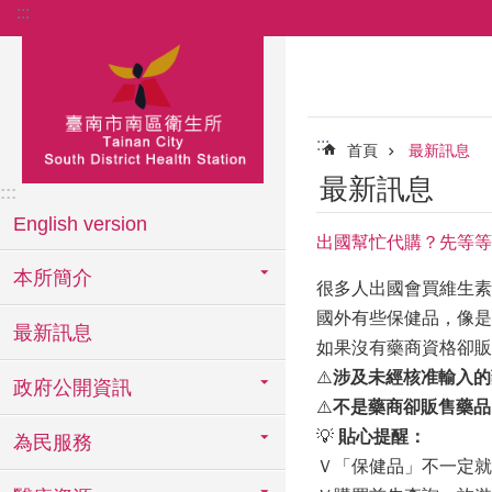
:::
跳到主要內容區塊
:::
首頁
最新訊息
最新訊息
:::
English version
出國幫忙代購？先等等
本所簡介
很多人出國會買維生素
國外有些保健品，像是
最新訊息
如果沒有藥商資格卻販
⚠️
涉及未經核准輸入的
政府公開資訊
⚠️
不是藥商卻販售藥品
💡
貼心提醒：
為民服務
Ｖ「保健品」不一定就