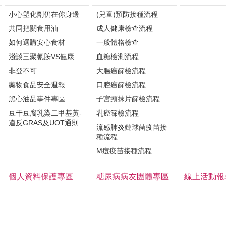
小心塑化劑仍在你身邊
(兒童)預防接種流程
共同把關食用油
成人健康檢查流程
如何選購安心食材
一般體格檢查
淺談三聚氰胺VS健康
血糖檢測流程
非登不可
大腸癌篩檢流程
藥物食品安全週報
口腔癌篩檢流程
黑心油品事件專區
子宮頸抹片篩檢流程
豆干豆腐乳染二甲基黃-
乳癌篩檢流程
違反GRAS及UOT通則
流感肺炎鏈球菌疫苗接
種流程
M痘疫苗接種流程
個人資料保護專區
糖尿病病友團體專區
線上活動報