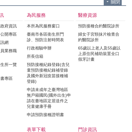
關閉
訊
為民服務
醫療資源
之政府資訊
本所為民服務窗口
預防接種合約醫院診所
件公開專區
臺南市各區衛生所門
婦女子宮頸抹片檢查合
診、預防注射時間表
約醫院診所
資訊網
行政相驗申辦
65歲以上老人及55歲以
人員業務職
上原住民補助裝置全口
所長信箱
假牙計畫
衛生所一覽
預防接種紀錄登錄(含兒
童預防接種紀錄補登錄
及國外新冠疫苗接種補
明書專區
登錄)
申請未成年之臺灣地區
無戶籍國民(國外出生)申
請在臺地區定居送件之
兒童健康手冊
申請預防接種證明書
表單下載
門診資訊