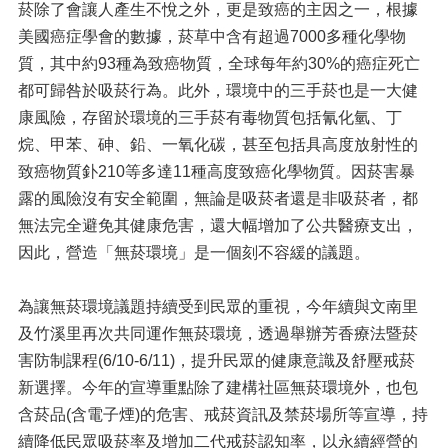
菸除了會讓人產生不悅之外，更是致癌的主因之一，根據
美國癌症學會的數據，菸草中含有超過7000多種化學物
質，其中約93種為致癌物質，全球每年約30%的癌症死亡
都可歸咎於吸菸行為。此外，環境中的三手菸也是一大健
康風險，存留於環境的三手菸有毒物質包括氰化氫、丁
烷、甲苯、砷、鉛、一氧化碳，甚至包括具高度放射性的
致癌物質釙210等多達11種高度致癌化學物質。因菸害暴
露的風險沒有安全範圍，無論是吸菸者還是非吸菸者，都
無法完全避免其健康危害，還大幅增加了公共醫療支出，
因此，營造「無菸環境」是一個刻不容緩的議題。
為讓無菸環境議題持續受到民眾的重視，今年續與文南里
及竹溪里再次共同運作無菸環境，透過舉辦芳香療法暨菸
害防制課程(6/10-6/11)，提升民眾的健康意識及舒壓戒菸
新選擇。今年的宣導重點除了建構社區無菸環境外，也包
含菸品(含電子煙)的危害、戒菸資訊及禁菸場所等宣導，持
續降低民眾吸菸率及增加二代戒菸認知率，以永續經營的