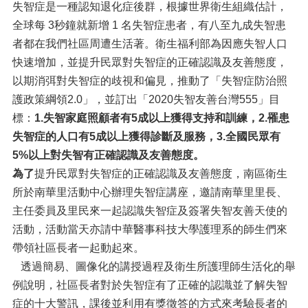
失智症是一種認知退化症後群，根據世界衛生組織估計，
全球每 3秒鐘就新增 1 名失智症患者，有八至九成失智患
者都在我們社區周遭生活著。衛生福利部為因應失智人口
快速增加，並提升民眾對失智症的正確認識及友善態度，
以期消弭對失智症的歧視和偏見，推動了「失智症防治照
護政策綱領2.0」，並訂出「2020失智友善台灣555」目
標：
1.
失智家庭照顧者有5成以上獲得支持和訓練，2.罹患
失智症的人口有5成以上獲得診斷及服務，3.全國民眾有
5%以上對失智有正確認識及友善態度。
為了
提升民眾對失智症的正確認識及友善態度，南區衛生
所於南華里活動中心辦理失智症講座，邀請南華里里長、
主任委員及里民來一起認識失智症及簽署失智友善天使的
活動，活動當天亦請中華醫事科技大學護理系的師生們來
帶領社區長者一起動起來。
透過簡易、圖像化的講授過程及衛生所護理師生活化的舉
例說明，社區長者對於失智症有了正確的認識並了解失智
症的十大警訊，課後並利用有獎徵答的方式來考驗長者的