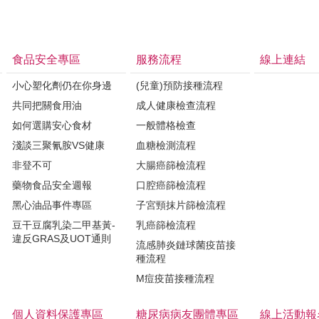
食品安全專區
服務流程
線上連結
小心塑化劑仍在你身邊
(兒童)預防接種流程
共同把關食用油
成人健康檢查流程
如何選購安心食材
一般體格檢查
淺談三聚氰胺VS健康
血糖檢測流程
非登不可
大腸癌篩檢流程
藥物食品安全週報
口腔癌篩檢流程
黑心油品事件專區
子宮頸抹片篩檢流程
豆干豆腐乳染二甲基黃-
乳癌篩檢流程
違反GRAS及UOT通則
流感肺炎鏈球菌疫苗接
種流程
M痘疫苗接種流程
個人資料保護專區
糖尿病病友團體專區
線上活動報