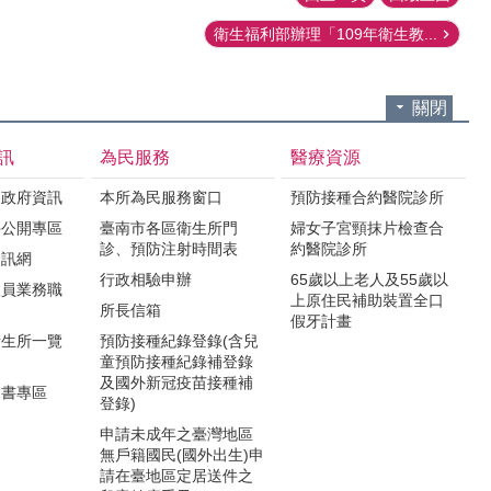
衛生福利部辦理「109年衛生教...
關閉
訊
為民服務
醫療資源
之政府資訊
本所為民服務窗口
預防接種合約醫院診所
件公開專區
臺南市各區衛生所門
婦女子宮頸抹片檢查合
診、預防注射時間表
約醫院診所
資訊網
行政相驗申辦
65歲以上老人及55歲以
人員業務職
上原住民補助裝置全口
所長信箱
假牙計畫
衛生所一覽
預防接種紀錄登錄(含兒
童預防接種紀錄補登錄
及國外新冠疫苗接種補
明書專區
登錄)
申請未成年之臺灣地區
無戶籍國民(國外出生)申
請在臺地區定居送件之