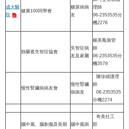
成大醫
糖尿病病
理師
健康100同學會
院
友
06-2353535分
機2276
楊美鳳個管
失智症病
師
熱蘭遮失智症協會
友及家屬
06-2353535分
機3579
陳珍緯護理
慢性腎臟
師
慢性腎臟病病友會
病病友
06-2353535
分機2274
奇美社工
腦中風、腦創傷及長期
腦中風病
部